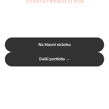
1
2
3
4
5
6
7
8
9
10
11
12
13
14
Na hlavní stránku
Další portfolio →