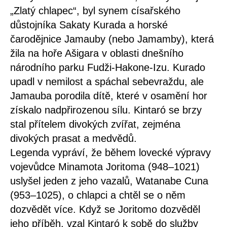
„Zlatý chlapec“, byl synem císařského
důstojníka Sakaty Kurada a horské
čarodějnice Jamauby (nebo Jamamby), která
žila na hoře Ašigara v oblasti dnešního
národního parku Fudži-Hakone-Izu. Kurado
upadl v nemilost a spáchal sebevraždu, ale
Jamauba porodila dítě, které v osamění hor
získalo nadpřirozenou sílu. Kintaró se brzy
stal přítelem divokých zvířat, zejména
divokých prasat a medvědů.
Legenda vypráví, že během lovecké výpravy
vojevůdce Minamota Joritoma (948–1021)
uslyšel jeden z jeho vazalů, Watanabe Cuna
(953–1025), o chlapci a chtěl se o něm
dozvědět více. Když se Joritomo dozvěděl
jeho příběh, vzal Kintaró k sobě do služby