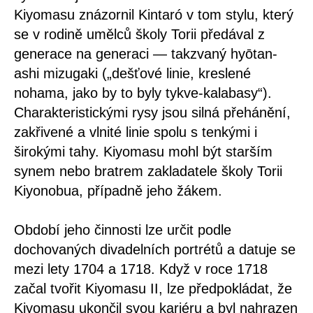
Kiyomasu znázornil Kintaró v tom stylu, který
se v rodině umělců školy Torii předával z
generace na generaci — takzvaný hyōtan-
ashi mizugaki („dešťové linie, kreslené
nohama, jako by to byly tykve-kalabasy“).
Charakteristickými rysy jsou silná přehánění,
zakřivené a vlnité linie spolu s tenkými i
širokými tahy. Kiyomasu mohl být starším
synem nebo bratrem zakladatele školy Torii
Kiyonobua, případně jeho žákem.
Období jeho činnosti lze určit podle
dochovaných divadelních portrétů a datuje se
mezi lety 1704 a 1718. Když v roce 1718
začal tvořit Kiyomasu II, lze předpokládat, že
Kiyomasu ukončil svou kariéru a byl nahrazen