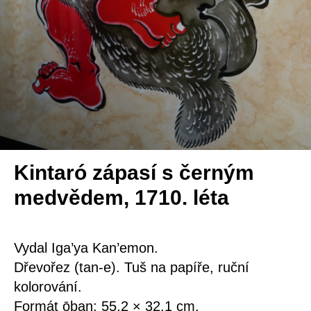
Kintaró zápasí s černým
medvědem, 1710. léta
Vydal Iga’ya Kan’emon.
Dřevořez (tan-e). Tuš na papíře, ruční
kolorování.
Formát ōban: 55,2 × 32,1 cm.