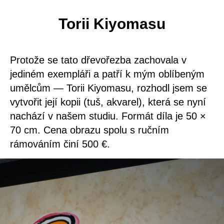
Torii Kiyomasu
Protože se tato dřevořezba zachovala v
jediném exempláři a patří k mým oblíbeným
umělcům — Torii Kiyomasu, rozhodl jsem se
vytvořit její kopii (tuš, akvarel), která se nyní
nachází v našem studiu. Formát díla je 50 ×
70 cm. Cena obrazu spolu s ručním
rámováním činí 500 €.