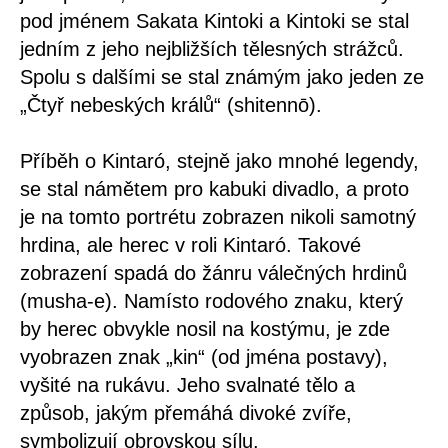
pod jménem Sakata Kintoki a Kintoki se stal
jedním z jeho nejbližších tělesných strážců.
Spolu s dalšími se stal známým jako jeden ze
„Čtyř nebeských králů“ (shitennō).
Příběh o Kintaró, stejně jako mnohé legendy,
se stal námětem pro kabuki divadlo, a proto
je na tomto portrétu zobrazen nikoli samotný
hrdina, ale herec v roli Kintaró. Takové
zobrazení spadá do žánru válečných hrdinů
(musha-e). Namísto rodového znaku, který
by herec obvykle nosil na kostýmu, je zde
vyobrazen znak „kin“ (od jména postavy),
vyšité na rukávu. Jeho svalnaté tělo a
způsob, jakým přemáhá divoké zvíře,
symbolizují obrovskou sílu.