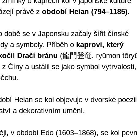
 zmínky o kaprech koi v japonské kultuře
ázejí právě z
období Heian (794–1185)
.
o době se v Japonsku začaly šířit čínské
ndy a symboly. Příběh o
kaprovi, který
kočil Dračí bránu
(龍門登竜, ryūmon tōryū
l z Číny a ustálil se jako symbol vytrvalosti,
pěchu.
obí Heian se koi objevuje v dvorské poezii
ství a dekorativním umění.
ji, v období Edo (1603–1868), se koi pev