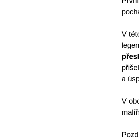
První
poch
V tét
lege
přes
přiše
a ús
V obd
malíř
Pozdě