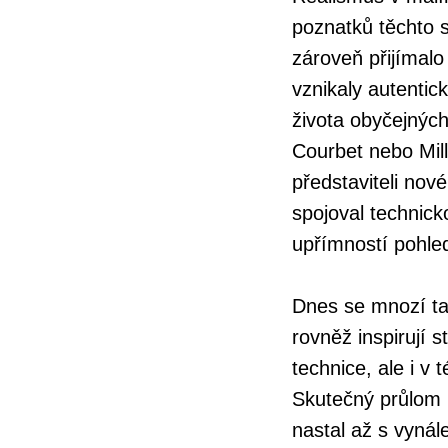
poznatků těchto s
zároveň přijímalo
vznikaly autenti
života obyčejných 
Courbet nebo Mille
představiteli nové
spojoval technick
upřímností pohle
Dnes se mnozí tat
rovněž inspirují s
technice, ale i v
Skutečný průlom 
nastal až s vynál