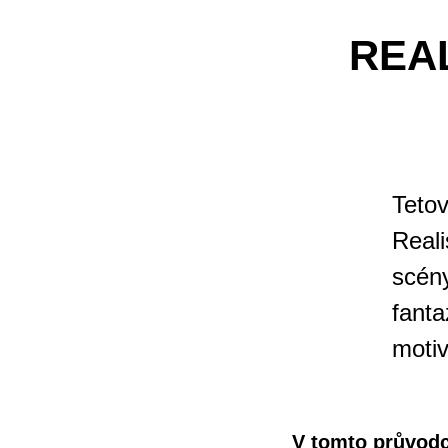
REA
Tetov
Reali
scény
fanta
motiv
V tomto průvodc