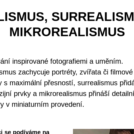
LISMUS, SURREALISM
MIKROREALISMUS
ání inspirované fotografiemi a uměním.
smus zachycuje portréty, zvířata či filmové
 s maximální přesností, surrealismus přid
zijní prvky a mikrorealismus přináší detailn
y v miniaturním provedení.
i se podíváme na