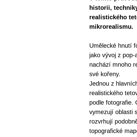
historii, techni
realistického te
mikrorealismu.
Umělecké hnutí fo
jako vývoj z pop
nachází mnoho rea
své kořeny.
Jednou z hlavních
realistického tet
podle fotografie. 
vymezují oblasti s
rozvrhují podobně
topografické map