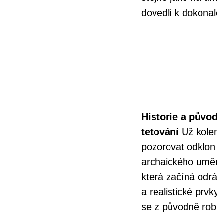
dovedli k dokonalo
Historie a původ
tetování
Už kolem
pozorovat odklon
archaického umě
která začíná odr
a realistické prv
se z původně rob