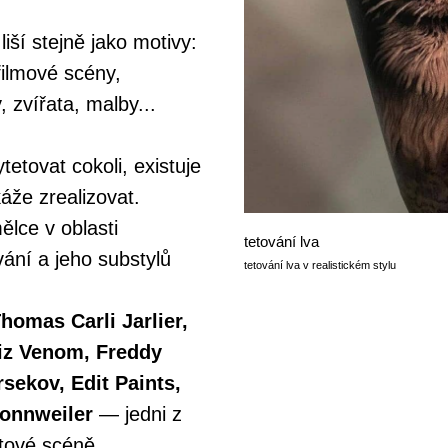
liší stejně jako motivy:
 filmové scény,
, zvířata, malby...
ytetovat cokoli, existuje
káže zrealizovat.
lce v oblasti
tetování lva
vání a jeho substylů
tetování lva v realistickém stylu
homas Carli Jarlier,
iz Venom, Freddy
rsekov, Edit Paints,
Nonnweiler
— jedni z
ětové scéně.