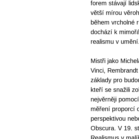
forem stávají lid
větší mírou věroh
během vrcholné re
dochází k mimoř
realismu v umění
Mistři jako Miche
Vinci, Rembrandt 
základy pro budo
kteří se snažili zo
nejvěrněji pomocí
měření proporcí o
perspektivou neb
Obscura. V 19. st
Realismus v malíř