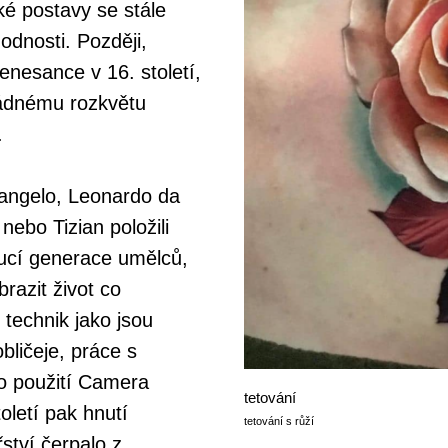
ské postavy se stále
odnosti. Později,
nesance v 16. století,
ádnému rozkvětu
.
langelo, Leonardo da
nebo Tizian položili
ucí generace umělců,
brazit život co
 technik jako jsou
bličeje, práce s
o použití Camera
tetování
oletí pak hnutí
tetování s růží
ství čerpalo z