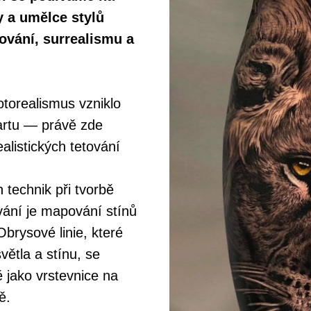
ky a umělce stylů
tování, surrealismu a
torealismus vzniklo
-artu — právě zde
listických tetování
 technik při tvorbě
ování je mapování stínů
Obrysové linie, které
větla a stínu, se
 jako vrstevnice na
ě.