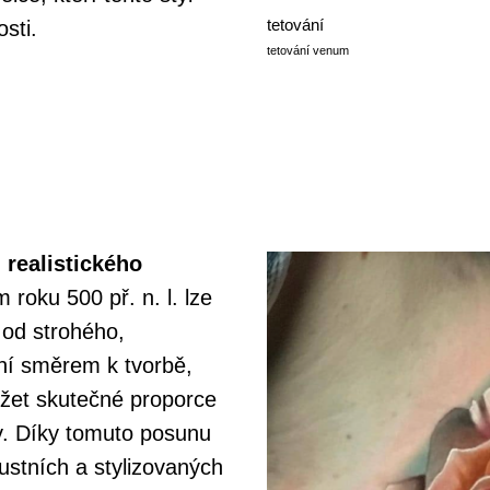
tetování
sti.
tetování venum
 realistického
 roku 500 př. n. l. lze
 od strohého,
ní směrem k tvorbě,
ážet skutečné proporce
ky. Díky tomuto posunu
ustních a stylizovaných