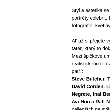
Styl a estetika se 
portréty celebrit,
fotografie, květiny
Ať už si přejete v
tatér, který to do
Mezi špičkové umě
realistického teto
patří:
Steve Butcher, T
David Corden, L
Negrete, Inal Be
Avi Hoo a Ralf 
nejlepších na sv