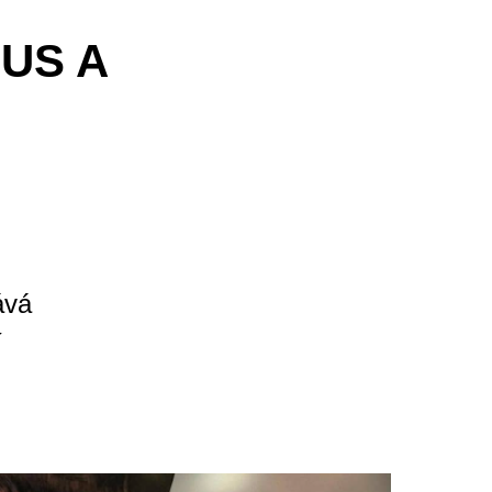
US A
ává
í