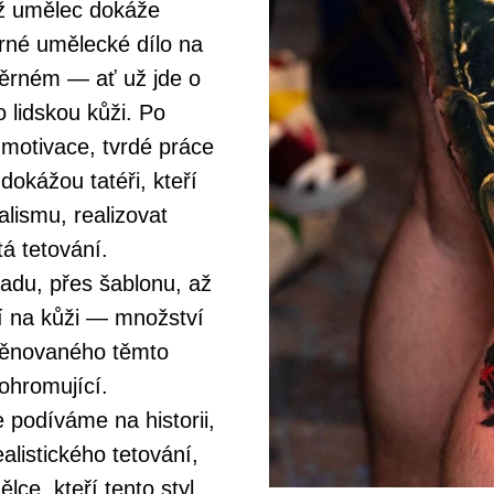
ž umělec dokáže
ěrné umělecké dílo na
rném — ať už jde o
o lidskou kůži. Po
 motivace, tvrdé práce
dokážou tatéři, kteří
alismu, realizovat
tá tetování.
adu, přes šablonu, až
ní na kůži — množství
věnovaného těmto
ohromující.
 podíváme na historii,
ealistického tetování,
lce, kteří tento styl