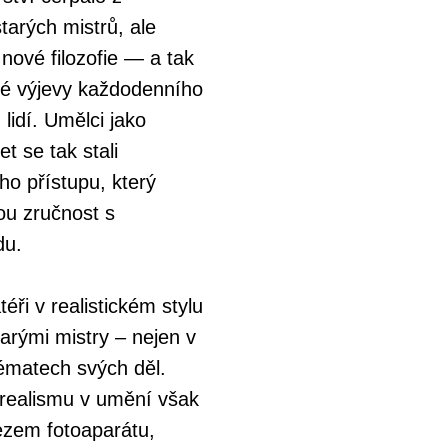
tarých mistrů, ale
 nové filozofie — a tak
cké výjevy každodenního
lidí. Umělci jako
t se tak stali
ho přístupu, který
ou zručnost s
du.
éři v realistickém stylu
tarými mistry – nejen v
 tématech svých děl.
realismu v umění však
ezem fotoaparátu,