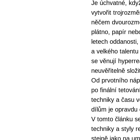
Je úchvatné, kdy
vytvořit trojrozm
něčem dvourozmě
plátno, papír neb
letech oddanosti,
a velkého talentu 
se věnují hyperre
neuvěřitelně složi
Od prvotního náp
po finální tetová
techniky a času 
dílům je opravdu 
V tomto článku se
techniky a styly r
stejně jako na umě